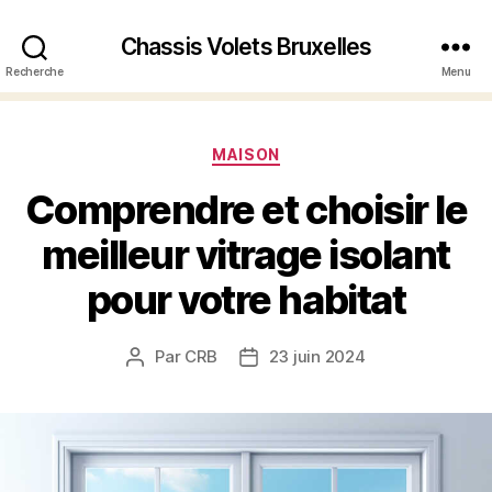
Chassis Volets Bruxelles
Recherche
Menu
Catégories
MAISON
Comprendre et choisir le
meilleur vitrage isolant
pour votre habitat
Par
CRB
23 juin 2024
Auteur
Date
de
de
l’article
l’article